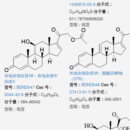
1436872-65-9
分子式：
C
H
NO
S
分子量：
31
49
9
611.78706908226
货期：
现货
布地奈德杂质39；醋酸四烯物
布地奈德杂质38；布地奈德中
（3TR）
间体3
货号：
BDND048
Cas 号：
货号：
BDND047
Cas 号：
37413-91-5
分子式：
3044-42-6
分子式：
C
H
O
23
28
5
C
H
O
分子量：
366.4501
23
26
4
分子量：
384.46542
货期：
现货
货期：
现货