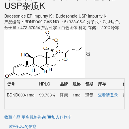
USP杂质K
Budesonide EP Impurity K；Budesonide USP Impurity K
产品编号：BDND009
CAS NO.：51333-05-2
分子式：C
H
O
27
36
7
分子量：472.57054
产品性状：白色固体;稳定
存储：-20℃冷冻
货号
HPLC
品牌
规格
货期
库存
价
BDND009-1mg
99.733%
泽康
1mg
现货
查看请登录
询
收藏产品
更多规格咨询
加入购物车
质检(COA)信息